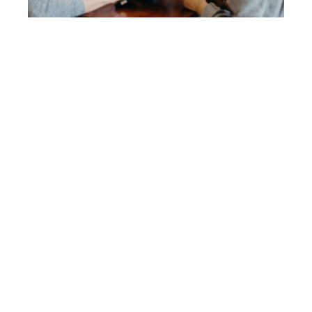
Heeft u vragen over Global Mind of de Global Mind
Monitor? Kijk dan op onze
FAQ pagina
.
Kon u uw vraag
niet vinden? Neem dan rechtstreeks contact met ons
op via het e-mailadres. Wij nemen zo spoedig mogelijk
contact met u op.
INFO@GLOBALMIND.INFO